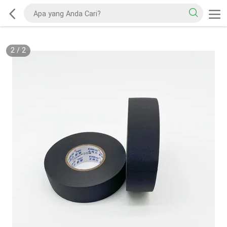
2
/
2