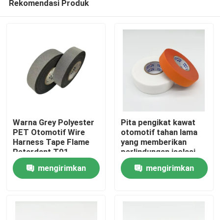
Rekomendasi Produk
Warna Grey Polyester
Pita pengikat kawat
PET Otomotif Wire
otomotif tahan lama
Harness Tape Flame
yang memberikan
Retardant T01
perlindungan isolasi
Rumah
listrik dan kinerja
mengirimkan
mengirimkan
tahan lama untuk
aplikasi kabel
Produk
permintaan
permintaan
kendaraan
Video