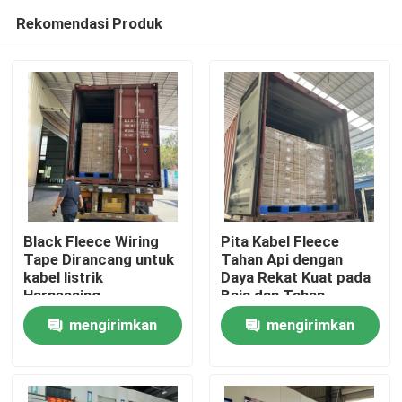
Rekomendasi Produk
Black Fleece Wiring
Pita Kabel Fleece
Tape Dirancang untuk
Tahan Api dengan
kabel listrik
Daya Rekat Kuat pada
Rumah
Harnessing
Baja dan Tahan
Menawarkan Vibration
terhadap Bahan Kimia
mengirimkan
mengirimkan
Damping dan Fleksibel
Abrasi untuk Harness
Produk
Selaras dengan Wire
Listrik
permintaan
permintaan
Bentuk
Video