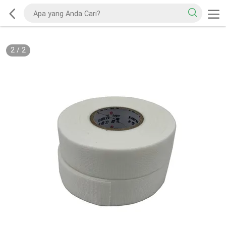
2
/
2