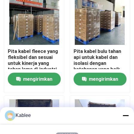
Tampilan VR
Tentang kita
Pita kabel fleece yang
Pita kabel bulu tahan
Wisata pabrik
fleksibel dan sesuai
api untuk kabel dan
untuk kinerja yang
isolasi dengan
tahan lama di industri
ketahanan yang baik
Kontrol kualitas
otomotif dan listrik
terhadap abrasi dan
mengirimkan
mengirimkan
bahan kimia
permintaan
permintaan
Hubungi kami
Quote request suatu
Kablee
Tape Harness Kawat Otomotif