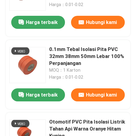
Harga：0.01-0.02
Tampilan VR
Harga terbaik
Hubungi kami
Tentang kita
0.1mm Tebal Isolasi Pita PVC
Wisata pabrik
32mm 38mm 50mm Lebar 100%
Perpanjangan
MOQ：1 Karton
Kontrol kualitas
Harga：0.01-0.02
Hubungi kami
Harga terbaik
Hubungi kami
Quote request suatu
Otomotif PVC Pita Isolasi Listrik
Tahan Api Warna Oranye Hitam
Tape Harness Kawat Otomotif
Kuning