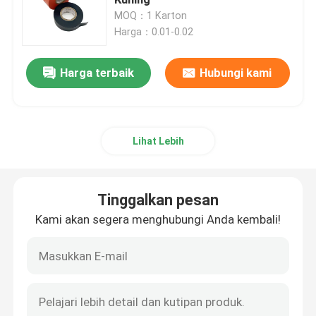
MOQ：1 Karton
Harga：0.01-0.02
Pita Harness Kawat Kain
Harga terbaik
Hubungi kami
Pita Pembungkus Harness Kawat
Pita Perekat Otomotif
Lihat Lebih
Pita Pembungkus Kawat Otomotif
Tinggalkan pesan
Pita Pengkabelan Fleece
Kami akan segera menghubungi Anda kembali!
Pita PVC isolasi
Pita PVC Mudah Sobek