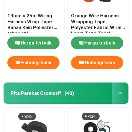
19mm × 25m Wiring
Orange Wire Harness
Harness Wrap Tape
Wrapping Tape,
Bahan Kain Poliester
Polyester Fabric Wiring
tahan api
Loom Tape Tebal
0,16mm
Harga terbaik
Harga terbaik
Hubungi kami
Hubungi kami
Pita Perekat Otomotif
(40)