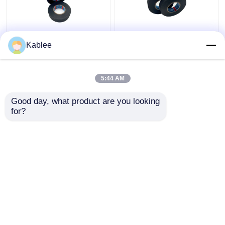
Pita Pembungkus
Polyethylene
Kablee
Harness Kawat
Automotive Wire Wrap
Polietilen Dengan
Tape Tahan Kimia
Perekat Kopolimer
Lebar 9mm 19mm
5:44 AM
Acrylates
Harga terbaik
Harga terbaik
Good day, what product are you looking 
for?
Hubungi kami
Hubungi kami
Lihat Lebih
Rumah
Tentang kita
Hubungi kami
Desktop Site
Sitemap
Kebijakan Privasi