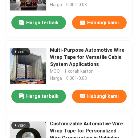
Harga：0.001-0.03
Tampilan VR
Harga terbaik
Hubungi kami
Tentang kita
Multi-Purpose Automotive Wire
Wisata pabrik
Wrap Tape for Versatile Cable
System Applications
MOQ：1 kotak karton
Kontrol kualitas
Harga：0.001-0.03
Hubungi kami
Harga terbaik
Hubungi kami
Quote request suatu
Customizable Automotive Wire
Wrap Tape for Personalized
Tape Harness Kawat Otomotif
Wire Organization in Vehicles