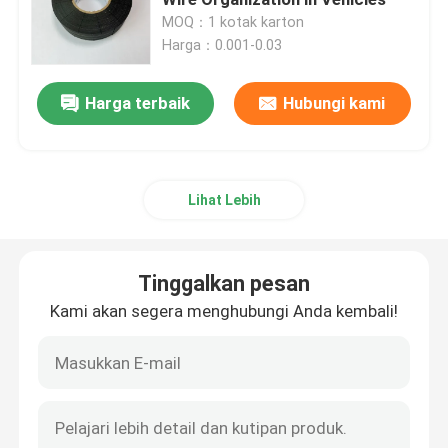
MOQ：1 kotak karton
Harga：0.001-0.03
Pita Harness Kawat Kain
Harga terbaik
Hubungi kami
Pita Pembungkus Harness Kawat
Pita Perekat Otomotif
Lihat Lebih
Pita Pembungkus Kawat Otomotif
Tinggalkan pesan
Pita Pengkabelan Fleece
Kami akan segera menghubungi Anda kembali!
Pita PVC isolasi
Pita PVC Mudah Sobek