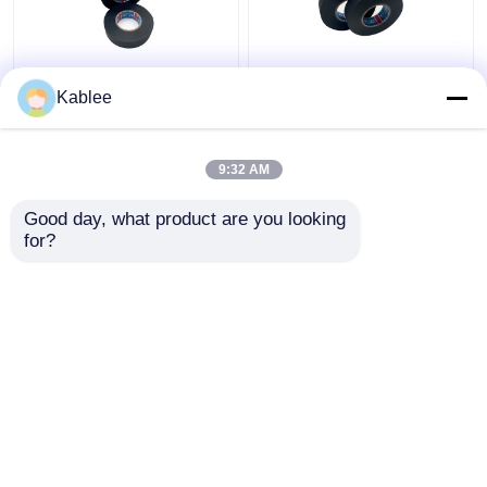
Pita Pembungkus
Polyethylene
Kablee
Harness Kawat
Automotive Wire Wrap
Polietilen Dengan
Tape Tahan Kimia
Perekat Kopolimer
Lebar 9mm 19mm
9:32 AM
Acrylates
Harga terbaik
Harga terbaik
Good day, what product are you looking 
for?
Hubungi kami
Hubungi kami
Lihat Lebih
Rumah
Tentang kita
Hubungi kami
Desktop Site
Sitemap
Kebijakan Privasi