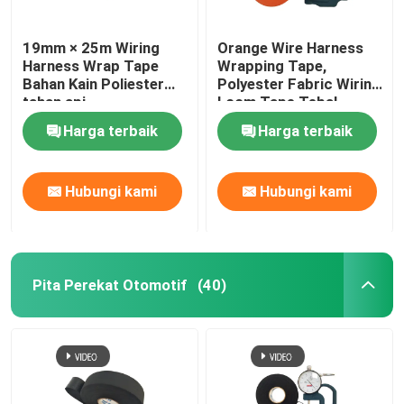
19mm × 25m Wiring
Orange Wire Harness
Harness Wrap Tape
Wrapping Tape,
Bahan Kain Poliester
Polyester Fabric Wiring
tahan api
Loom Tape Tebal
0,16mm
Harga terbaik
Harga terbaik
Hubungi kami
Hubungi kami
Pita Perekat Otomotif
(40)