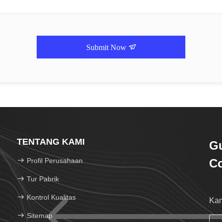
Submit Now
TENTANG KAMI
Gu
Profil Perusahaan
Co
Tur Pabrik
Kontrol Kualitas
Kam
Sitemap