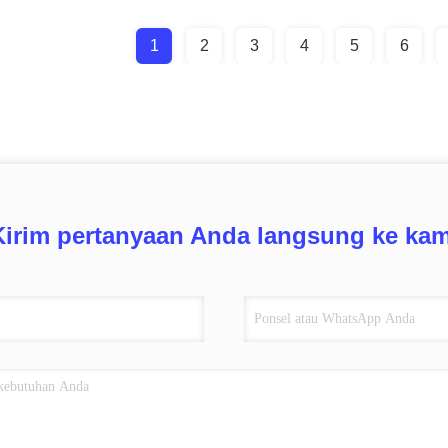
1
2
3
4
5
6
Kirim pertanyaan Anda langsung ke kam