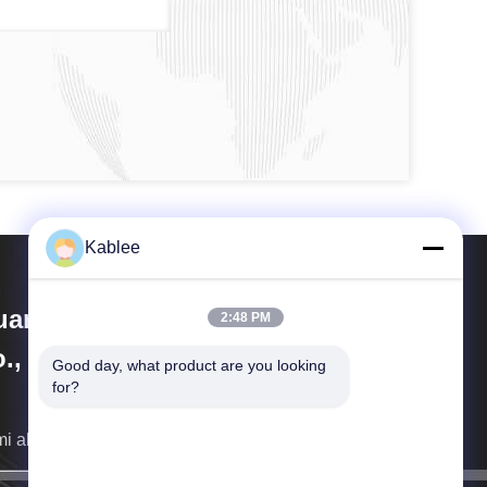
Kablee
angzhou Kablee Auto Parts
2:48 PM
., Ltd.
Good day, what product are you looking 
for?
i akan menghubungi Anda sesegera mungkin.