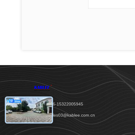
Telp：00-86-15322005945
E-mail：sales03@kablee.com.cn