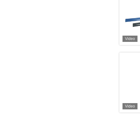
Video
Video