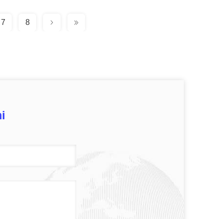
7
8
i