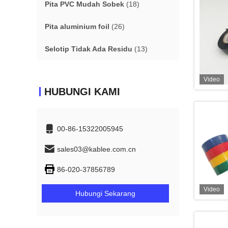
Pita PVC Mudah Sobek
(18)
Pita aluminium foil
(26)
Selotip Tidak Ada Residu
(13)
Video
HUBUNGI KAMI
00-86-15322005945
sales03@kablee.com.cn
86-020-37856789
Video
Hubungi Sekarang