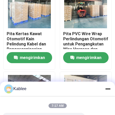
Tampilan VR
Tentang kita
Pita Kertas Kawat
Pita PVC Wire Wrap
Otomotif Kain
Perlindungan Otomotif
Pelindung Kabel dan
untuk Pengangkutan
Wisata pabrik
Pengorganisasian
Wire Harness dan
Pengkabelan
Manajemen Kabel
mengirimkan
mengirimkan
Kendaraan
Kontrol kualitas
permintaan
permintaan
Hubungi kami
Kablee
Quote request suatu
7:17 AM
Tape Harness Kawat Otomotif