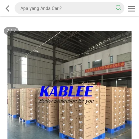
2
/
2