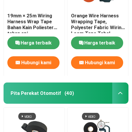
19mm × 25m Wiring
Orange Wire Harness
Harness Wrap Tape
Wrapping Tape,
Bahan Kain Poliester
Polyester Fabric Wiring
tahan api
Loom Tape Tebal
0,16mm
Harga terbaik
Harga terbaik
Hubungi kami
Hubungi kami
Pita Perekat Otomotif
(40)