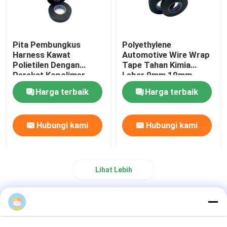
Pita Pembungkus
Polyethylene
Harness Kawat
Automotive Wire Wrap
Polietilen Dengan
Tape Tahan Kimia
Perekat Kopolimer
Lebar 9mm 19mm
Acrylates
Harga terbaik
Harga terbaik
Hubungi kami
Hubungi kami
Lihat Lebih
Rumah
Tentang kita
Hubungi kami
Desktop Site
Sitemap
Kebijakan Privasi