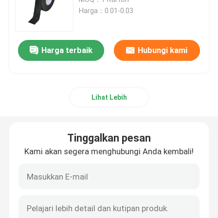
Harga：0.01-0.03
Pita Harness Kawat Kain
Harga terbaik
Hubungi kami
Pita Pembungkus Harness Kawat
Pita Perekat Otomotif
Lihat Lebih
Pita Pembungkus Kawat Otomotif
Tinggalkan pesan
Pita Pengkabelan Fleece
Kami akan segera menghubungi Anda kembali!
Pita PVC isolasi
Pita PVC Mudah Sobek