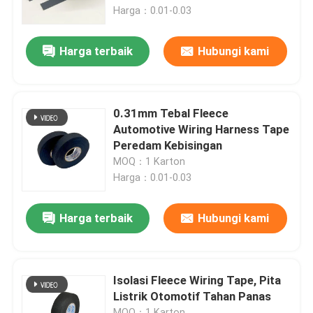
Harga：0.01-0.03
Tampilan VR
Harga terbaik
Hubungi kami
Tentang kita
0.31mm Tebal Fleece
Wisata pabrik
Automotive Wiring Harness Tape
Peredam Kebisingan
MOQ：1 Karton
Kontrol kualitas
Harga：0.01-0.03
Hubungi kami
Harga terbaik
Hubungi kami
Quote request suatu
Isolasi Fleece Wiring Tape, Pita
Listrik Otomotif Tahan Panas
Tape Harness Kawat Otomotif
MOQ：1 Karton